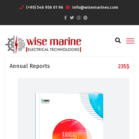
(+90) 546 956 01 96
info@wisemarines.com
Annual Reports
235
$