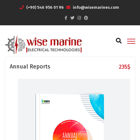
(+90) 546 956 01 96
info@wisemarines.com
Annual Reports
235
$