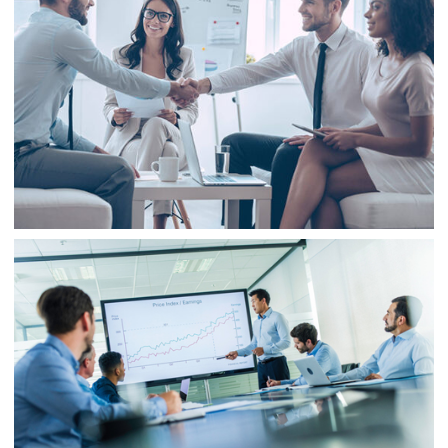
Business
Finance
Business
Consulting
Project 3
Business
Finance
Business
Project 4