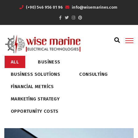
(+90) 546 956 01 96
info@wisemarines.com
ALL
BUSINESS
BUSINESS SOLUTIONS
CONSULTING
FINANCIAL METRICS
MARKETING STRATEGY
OPPORTUNITY COSTS