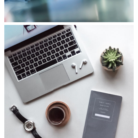
Consulting
Finance
Business
Consulting
Project 5