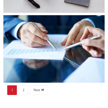
Finance
Web Design
Business
Project 6
1
2
Next