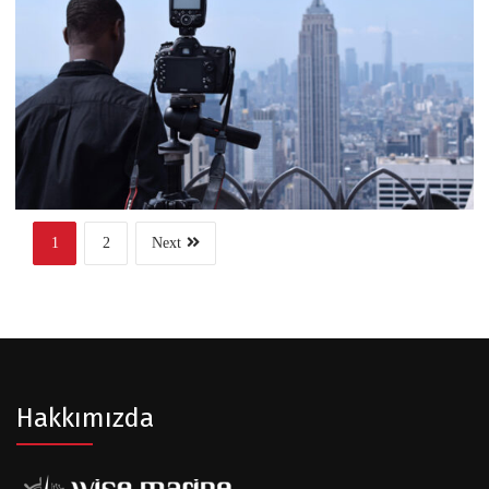
Banking
Consulting
Business
Consulting
Project 8
1
2
Next
Hakkımızda