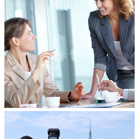
Consulting
Sale
Business
Consulting
Project 7