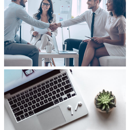
Business
Finance
Business
Consulting
Project 3