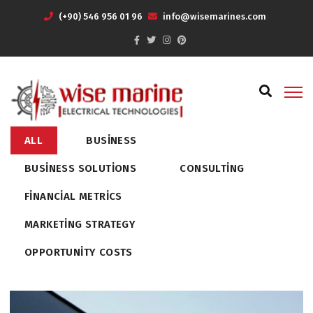
(+90) 546 956 01 96
info@wisemarines.com
ALL
BUSINESS
BUSINESS SOLUTIONS
CONSULTING
FINANCIAL METRICS
MARKETING STRATEGY
OPPORTUNITY COSTS